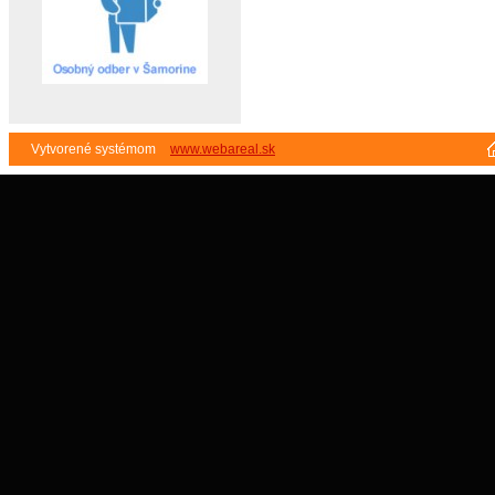
Vytvorené systémom
www.webareal.sk