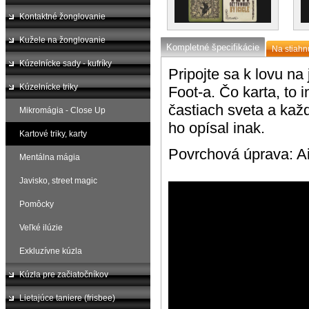
Kontaktné žonglovanie
Kužele na žonglovanie
Kompletné špecifikácie
Na stiahn
Kúzelnícke sady - kufríky
Pripojte sa k lovu na
Kúzelnícke triky
Foot-a. Čo karta, to 
častiach sveta a každý
Mikromágia - Close Up
ho opísal inak.
Kartové triky, karty
Povrchová úprava: A
Mentálna mágia
Javisko, street magic
Pomôcky
Veľké ilúzie
Exkluzívne kúzla
Kúzla pre začiatočníkov
Lietajúce taniere (frisbee)