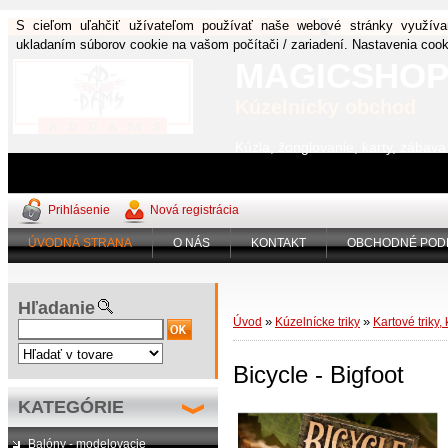
S cieľom uľahčiť užívateľom používať naše webové stránky využíva
ukladaním súborov cookie na vašom počítači / zariadení. Nastavenia coo
MAGICSHO
Kúzelnícky obchod
Kúzla, žonglovanie, karty, zábav
Prihlásenie
Nová registrácia
ÚVODNÁ STRANA
O NÁS
KONTAKT
OBCHODNÉ POD
Hľadanie
»
»
Úvod
Kúzelnícke triky
Kartové triky, 
Bicycle - Bigfoot
KATEGÓRIE
Balóny - modelovacie