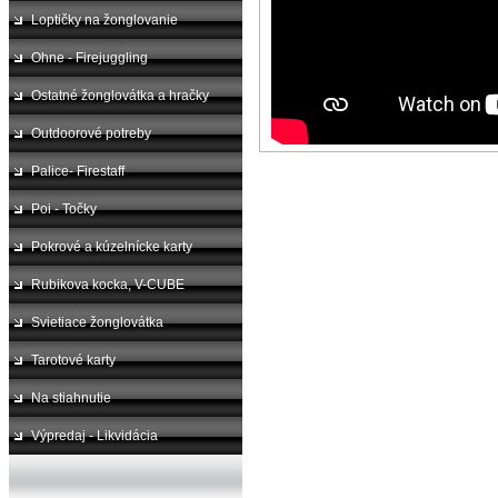
Loptičky na žonglovanie
Ohne - Firejuggling
Ostatné žonglovátka a hračky
Outdoorové potreby
Palice- Firestaff
Poi - Točky
Pokrové a kúzelnícke karty
Rubikova kocka, V-CUBE
Svietiace žonglovátka
Tarotové karty
Na stiahnutie
Výpredaj - Likvidácia