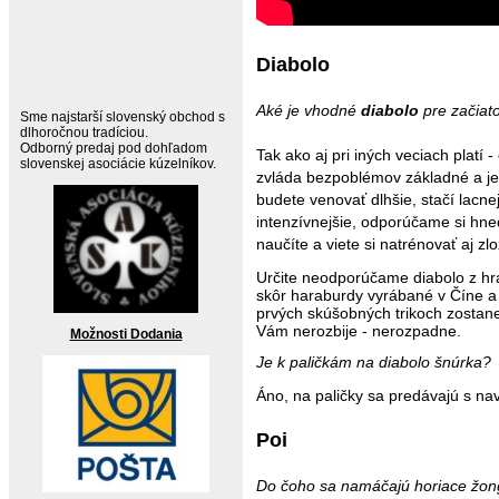
Diabolo
Aké je vhodné
diabolo
pre začiat
Sme najstarší slovenský obchod s
dlhoročnou tradíciou.
Odborný predaj pod dohľadom
Tak ako aj pri iných veciach platí 
slovenskej asociácie kúzelníkov.
zvláda bezpoblémov základné a jed
budete venovať dlhšie, stačí lacne
intenzívnejšie, odporúčame si hne
naučíte a viete si natrénovať aj zlož
Určite neodporúčame diabolo z hra
skôr haraburdy vyrábané v Číne a 
prvých skúšobných trikoch zostane
Vám nerozbije - nerozpadne.
Možnosti Dodania
Je k paličkám na diabolo šnúrka?
Áno, na paličky sa predávajú s na
Poi
Do čoho sa namáčajú horiace žon