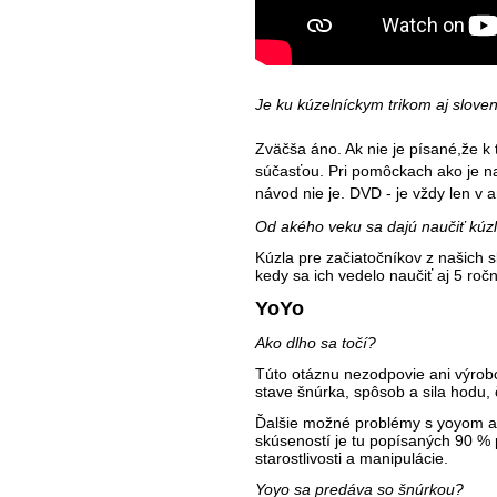
Je ku kúzelníckym trikom aj slov
Zväčša áno. Ak nie je písané,že k t
súčasťou. Pri pomôckach ako je napr
návod nie je. DVD - je vždy len v 
Od akého veku sa dajú naučiť kúz
Kúzla pre začiatočníkov z našich 
kedy sa ich vedelo naučiť aj 5 ročn
YoYo
Ako dlho sa točí?
Túto otáznu nezodpovie ani výrobca
stave šnúrka, spôsob a sila hodu, či
Ďalšie možné problémy s yoyom a i
skúseností je tu popísaných 90 % 
starostlivosti a manipulácie.
Yoyo sa predáva so šnúrkou?