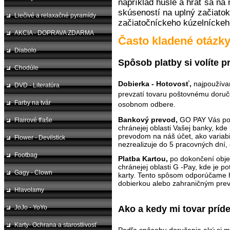
napríklad husle a hrať sa na
skúseností na uplný začiat
Liečivé a relaxačné pyramídy
začiatočníckeho kúzelníckeh
AKCIA - DOPRAVA ZDARMA
Často kladené otázk
Diabolo
Spôsob platby si volíte p
Chodúle
Dobierka - Hotovosť,
najpoužívan
DVD - Literatúra
prevzatí tovaru poštovnému doručov
Farby na tvár
osobnom odbere.
Bankový prevod,
GO PAY Vás po
Flairové fľaše
chránejej oblasti Vašej banky, kde 
prevodom na náš účet, ako variabi
Flower - Devilstick
nezrealizuje do 5 pracovných dní
Footbag
Platba Kartou,
po dokončení obje
chránejej oblasti G -Pay, kde je p
Gagy - Clown
karty. Tento spôsom odporúčame h
dobierkou alebo zahraničným pre
Hlavolamy
JoJo - YoYo
Ako a kedy mi tovar príd
Karty- Ochrana a starostlivosť