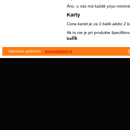
Áno, u nás má každé yoyo minimál
Karty
Cena kariet je za 1 balík alebo 2 b
Ak to nie je pri produkte špecifik
lík
ba
Vytvorené systémom
www.webareal.sk