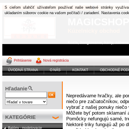
S cieľom uľahčiť užívateľom používať naše webové stránky využíva
ukladaním súborov cookie na vašom počítači / zariadení. Nastavenia coo
MAGICSHO
Kúzelnícky obchod
Kúzla, žonglovanie, karty, zábav
Prihlásenie
Nová registrácia
ÚVODNÁ STRANA
O NÁS
KONTAKT
OBCHODNÉ POD
Hľadanie
Nepredávame hračky, ale pom
niečo pre začiatočníkov, odp
vybrať z našej ponuky niečo
Môžete byť potom sklamaní a
KATEGÓRIE
Pomôcky nefungujú samé, treb
Nektoré triky fungujú až po d
Balóny - modelovacie