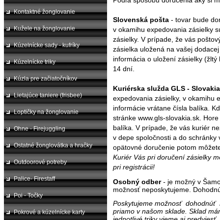
Podľa spôsobu doručenia aký si mô
Kontaktné žonglovanie
Slovenská pošta
- tovar bude do
Kužele na žonglovanie
v okamihu expedovania zásielky s
zásielky. V prípade, že vás pošto
Kúzelnícke sady - kufríky
zásielka uložená na vašej dodace
informácia o uložení zásielky (žlt
Kúzelnícke triky
14 dní.
Kúzla pre začiatočníkov
Kuriérska služda GLS - Slovakia
Lietajúce taniere (frisbee)
expedovania zásielky, v okamihu 
informácie vrátane čísla balíka. K
Loptičky na žonglovanie
stránke www.gls-slovakia.sk. Hore 
balíka. V prípade, že vás kuriér 
Ohne - Firejuggling
v depe spoločnosti a do schránky 
Ostatné žonglovátka a hračky
opätovné doručenie potom môžete
Kuriér Vás pri doručení zásielky mô
Outdoorové potreby
pri registrácii!
Palice- Firestaff
Osobný odber
-
je možný v Šamo
možnosť neposkytujeme. Dohodnúť
Poi - Točky
Poskytujeme možnosť dohodnúť n
priamo v našom sklade. Sklad m
Pokrové a kúzelnícke karty
jednotlivé triky vieme aj predviesť.