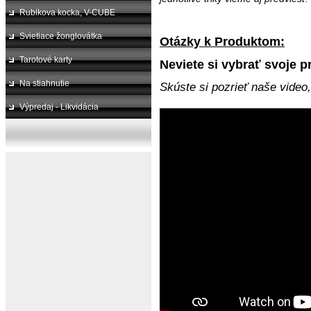
Rubikova kocka, V-CUBE
Svietiace žonglovátka
Otázky k Produktom:
Tarotové karty
Neviete si vybrať svoje p
Na stiahnutie
Skúste si pozrieť naše video
Výpredaj - Likvidácia