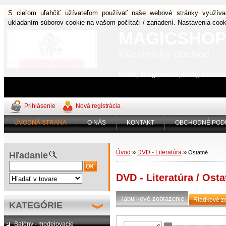
S cieľom uľahčiť užívateľom používať naše webové stránky využíva
ukladaním súborov cookie na vašom počítači / zariadení. Nastavenia coo
MAGICSHO
Kúzelnícky obchod
Kúzla, žonglovanie, karty, zábav
Prihlásenie
Nová registrácia
ÚVODNÁ STRANA
O NÁS
KONTAKT
OBCHODNÉ POD
»
»
Úvod
DVD - Literatúra
Ostatné
Hľadanie
DVD - Literatúra / Osta
Tabuľkové zobrazenie
Riadkové z
KATEGÓRIE
Balóny - modelovacie