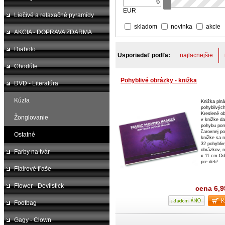
EUR
Liečivé a relaxačné pyramídy
skladom
novinka
akcie
AKCIA - DOPRAVA ZDARMA
Diabolo
Usporiadať podľa:
najlacnejšie
Chodúle
Pohyblivé obrázky - knižka
DVD - Literatúra
Kúzla
Knižka plná
pohyblivýc
Kreslené o
Žonglovanie
v knižke da
pohybu po
čarovnej p
Ostatné
knižke sa 
32 pohybli
obrázkov, 
Farby na tvár
x 11 cm.O
pre deti!
Flairové fľaše
Flower - Devilstick
cena
6,
Footbag
Gagy - Clown