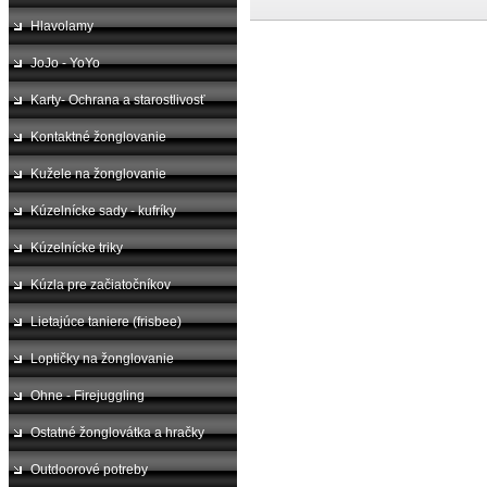
Hlavolamy
JoJo - YoYo
Karty- Ochrana a starostlivosť
Kontaktné žonglovanie
Kužele na žonglovanie
Kúzelnícke sady - kufríky
Kúzelnícke triky
Kúzla pre začiatočníkov
Lietajúce taniere (frisbee)
Loptičky na žonglovanie
Ohne - Firejuggling
Ostatné žonglovátka a hračky
Outdoorové potreby