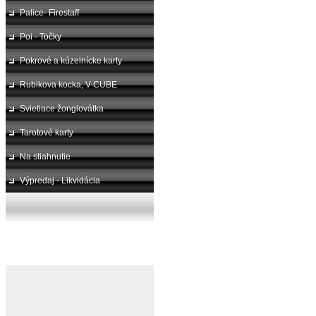
Palice- Firestaff
Poi - Točky
Pokrové a kúzelnícke karty
Rubikova kocka, V-CUBE
Svietiace žonglovátka
Tarotové karty
Na stiahnutie
Výpredaj - Likvidácia